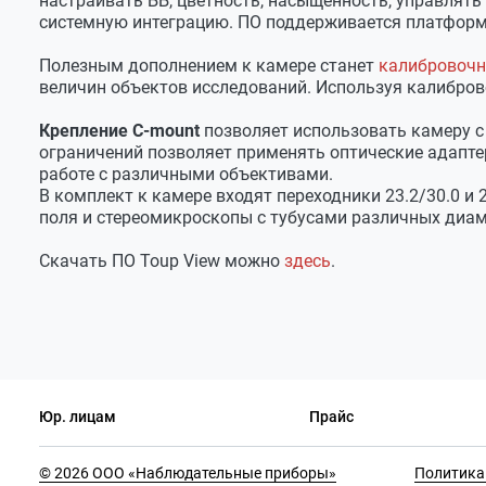
настраивать ББ, цветность, насыщенность, управлят
системную интеграцию. ПО поддерживается платформам
Динамический диапазон
65.3 дБ
Полезным дополнением к камере станет
калибровочн
Сигнал/шум
35.5 дБ
величин объектов исследований. Используя калибро
Программные возможности
Крепление C-mount
позволяет использовать камеру с
Операционная система
Win / Mac OS / Linux /
ограничений позволяет применять оптические адапте
работе с различными объективами.
Программное обеспечение
ToupView
В комплект к камере входят переходники 23.2/30.0 и 
Режимы экспозиции
Авто / Пользователь
поля и стереомикроскопы с тубусами различных диам
Диапазон выдержек
0.1-2000 мс
Скачать ПО Toup View можно
здесь
.
Баланс белого
Авто / Ручной
Бинаризация
1х1, 2х2, 4х4
Интерфейсы
Интерфейс подключения
USB 2.0 (480 Мб/сек)
Юр. лицам
Прайс
Установка камеры
C-mount / 23.2 мм
Оптический адаптер
0.5х в комплекте
© 2026 ООО «Наблюдательные приборы»
Политика