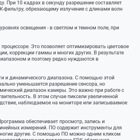
у. При 10 кадрах в секунду разрешение составляет
К-фильтру, обрезающему излучение с длинами волн
ровнях освещения - в светлом и темном поле, при
 процессоре. Это позволяет оптимизировать цветовое
ции, коррекции гаммы и многих других. В результате
иапазоном и поэтому редко нуждаются в
ти и динамического диапазона. С помощью этой
онально уменьшается разрешение сенсора, но
амический диапазон камеры. Это важно при работе с
твительность. В этом случае пиксели увеличенной
ледствие, наблюдаемое на мониторе или записываемое
Программа обеспечивает просмотр, запись и
линейных измерений. ПО содержит инструменты для
многие другие. С помощью ПО можно одним кликом