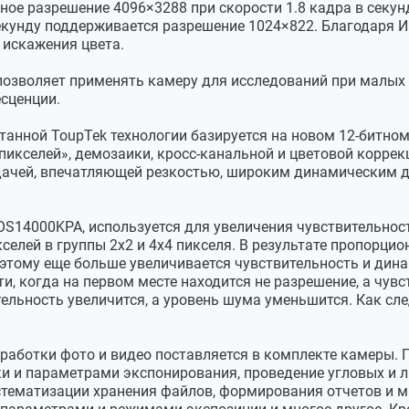
ое разрешение 4096×3288 при скорости 1.8 кадра в секунд
екунду поддерживается разрешение 1024×822. Благодаря И
 искажения цвета.
озволяет применять камеру для исследований при малых у
есценции.
танной ToupTek технологии базируется на новом 12-битном
пикселей», демозаики, кросс-канальной и цветовой коррек
ачей, впечатляющей резкостью, широким динамическим д
OS14000KPA, используется для увеличения чувствительнос
селей в группы 2х2 и 4х4 пикселя. В результате пропорци
 этому еще больше увеличивается чувствительность и дин
 когда на первом месте находится не разрешение, а чувс
тельность увеличится, а уровень шума уменьшится. Как с
ращающийся затвор)
бработки фото и видео поставляется в комплекте камеры. 
и и параметрами экспонирования, проведение угловых и 
истематизации хранения файлов, формирования отчетов и 