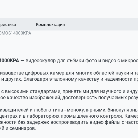
ристики
Комплектация
UCMOS14000KPA
м
4000KPA
— видеоокуляр для съёмки фото и видео с микрос
йера
оизводстве цифровых камер для многих областей науки и т
ов в секунду
 других. Благодаря эталонному качеству и надежности пр
х исследований в темном поле,
 с высокими стандартами, принятыми для научного и инд
кое качество изображений, достоверность получаемых рез
х систем
изводителей и любого типа - монокулярными, бинокулярн
т C-mount
 центрах и в лабораториях промышленного контроля. Каме
ожности без задержек воспроизводить видео файлы с часто
й и семинаров.