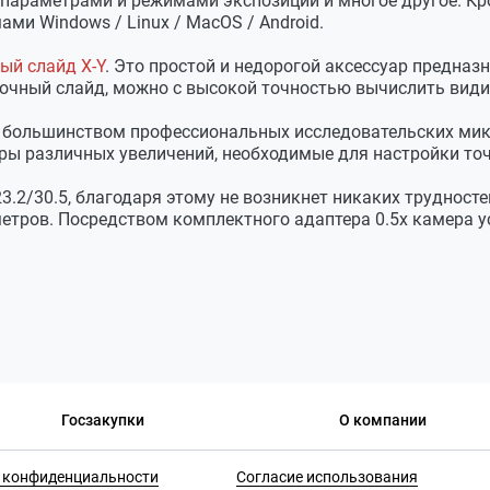
ь параметрами и режимами экспозиции и многое другое. 
и Windows / Linux / МacOS / Android.
ый слайд X-Y
. Это простой и недорогой аксессуар предна
вочный слайд, можно с высокой точностью вычислить види
 большинством профессиональных исследовательских микро
 Android
ры различных увеличений, необходимые для настройки точ
23.2/30.5, благодаря этому не возникнет никаких труднос
ские режимы
етров. Посредством комплектного адаптера 0.5х камера у
Госзакупки
О компании
 конфиденциальности
Согласие использования