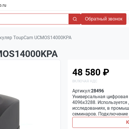
b.ru
Обратный звонок
куляр ToupCam UCMOS14000KPA
MOS14000KPA
48 580 ₽
Артикул:
28496
Универсальная цифровая
4096х3288. Используется
исследованиях, в промыш
семинаров. Подключение 
К