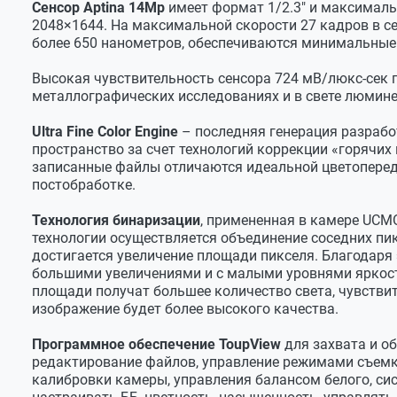
Сенсор Aptina 14Мр
имеет формат 1/2.3" и максимальн
Формат файлов фото
JPG, PNG, TIFF
2048×1644. На максимальной скорости 27 кадров в с
более 650 нанометров, обеспечиваются минимальные
Разрешение
Разрешение максимальное
4096x3288
Высокая чувствительность сенсора 724 мВ/люкс-сек п
металлографических исследованиях и в свете люмин
Разрешение (1.8 к/с)
4096x3288
Ultra Fine Color Engine
– последняя генерация разрабо
Разрешение (10 к/с)
2048x1644
пространство за счет технологий коррекции «горячих 
Разрешение (27 к/с)
1024x822
записанные файлы отличаются идеальной цветоперед
постобработке.
Изображение
Технология бинаризации
, примененная в камере UCM
ИК-фильтр
Есть
технологии осуществляется объединение соседних пик
Спектральный диапазон
380-650 нм
достигается увеличение площади пикселя. Благодаря
большими увеличениями и с малыми уровнями яркости,
Тип развертки
Прогрессивная
площади получат большее количество света, чувстви
изображение будет более высокого качества.
Тип затвора
ERS (электронный в
Разрядность
8 bit
Программное обеспечение ToupView
для захвата и о
редактирование файлов, управление режимами съемк
Технология Ultra Fine Color Engine
Есть
калибровки камеры, управления балансом белого, с
Чувствительность (550 нм)
724 мВ/люкс-сек