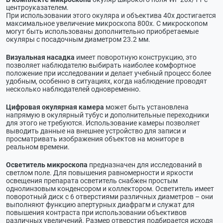
центроуказателем.
При использовании этого окуляра и объектива 40х достигается
максимальное увеличение микроскопа 800х. С микроскопом
могут быть использованы дополнительно приобретаемые
окуляры с посадочным диаметром 23.2 мм.
Визуальная насадка
имеет поворотную конструкцию, это
позволяет наблюдателю выбирать наиболее комфортное
положение при исследовании и делает учебный процесс более
удобным, особенно в ситуациях, когда наблюдение проводят
несколько наблюдателей одновременно.
Цифровая окулярная камера
может быть установлена
напрямую в окулярный тубус и дополнительные переходники
для этого не требуются. Использование камеры позволяет
выводить данные на внешнее устройство для записи и
просматривать изображения объектов на мониторе в
реальном времени.
Осветитель микроскопа
предназначен для исследований в
светлом поле. Для повышения равномерности и яркости
освещения препарата осветитель снабжен простым
однолинзовым конденсором и коллектором. Осветитель имеет
поворотный диск с 6 отверстиями различных диаметров – они
выполняют функцию апертурных диафрагм и служат для
повышения контраста при использовании объективов
различных увеличений. Размер отверстия подбирается исходя