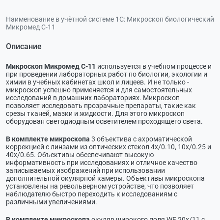
Наименование в учётной системе 1С:
Микроскоп биологический
Микромед С-11
Описание
Микроскоп Микромед С-11
используется в учебном процессе и
при проведении лабораторных работ по биологии, экологии и
химии в учебных кабинетах школ и лицеев. И не только -
микроскоп успешно применяется и для самостоятельных
исследований в домашних лабораториях. Микроскоп
позволяет исследовать прозрачные препараты, такие как
срезы тканей, мазки и жидкости. Для этого микроскоп
оборудован светодиодным осветителем проходящего света.
В комплекте микроскопа
3 объектива с ахроматической
коррекцией с линзами из оптических стекол 4x/0.10, 10x/0.25 и
40x/0.65. Объективы обеспечивают высокую
информативность при исследованиях и отличное качество
записываемых изображений при использовании
дополнительной окулярной камеры. Объективы микроскопа
установлены на револьверном устройстве, что позволяет
наблюдателю быстро переходить к исследованиям с
различными увеличениями.
В комплекте микроскопа
окуляр широкого поля WF 20х/11 с