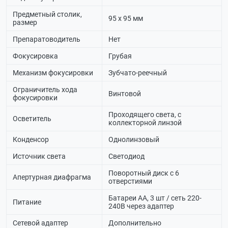
Предметный столик,
95 х 95 мм
размер
Препаратоводитель
Нет
Фокусировка
Грубая
Механизм фокусировки
Зубчато-реечный
Ограничитель хода
Винтовой
фокусировки
Проходящего света, с
Осветитель
коллекторной линзой
Конденсор
Однолинзовый
Источник света
Светодиод
Поворотный диск с 6
Апертурная диафрагма
отверстиями
Батареи АА, 3 шт / сеть 220-
Питание
240В через адаптер
Сетевой адаптер
Дополнительно