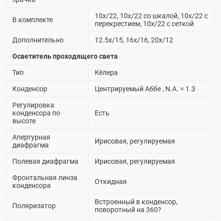
10х/22, 10х/22 со шкалой, 10х/22 с
В комплекте
перекрестием, 10х/22 с сеткой
Дополнительно
12.5х/15, 16х/16, 20х/12
Осветитель проходящего света
Тип
Кёлера
Конденсор
Центрируемый Аббе , N.A. = 1.3
Регулировка
конденсора по
Есть
высоте
Апертурная
Ирисовая, регулируемая
диафрагма
Полевая диафрагма
Ирисовая, регулируемая
Фронтальная линза
Откидная
конденсора
Встроенный в конденсор,
Поляризатор
поворотный на 360?