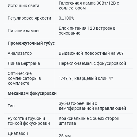
Галогенная лампа 30Вт/12В с
Источник света
коллектором
Регулировка яркости
0…100%
Блок питания 12В встроен в
Питание лампы
основание
Промежуточный тубус
Анализатор
Выдвижной поворотный на 90?
Линза Бертрана
Переключаемая, с фокусировкой
Оптические
компенсаторы в
1/4?, ? , кварцевый клин 4?
комплекте
Механизм фокусировки
Зубчато-реечный с
Тип
демпфированной направляющей
Рукоятки грубой и
Коаксиальные с обеих сторон
тонкой фокусировки
штатива
Диапазон
25 мм