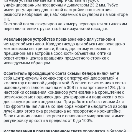
Камера устанавливается в вертикальный тубус с
унифицированным посадочным диаметром 23.2 мм. Тубус
имеет регулировку для точной настройки соответствия
резкости изображений, наблюдаемых в окуляры и на мониторе
ПК.
Световой поток с окуляров на камеру переводится оптическим
переключателем с рукояткой на визуальной насадке.
Револьверное устройство
предназначено для установки
четырех объективов. Каждое гнездо для объектива оснащено
механизмом центрировки, благодаря этому возможна
прецизионная настройка соосности объектива, оптики
осветителя и центра вращения предметного столика с
исследуемым образцом.
Осветитель проходящего света схемы Кёлера
включает в
себя центрируемый конденсор с апертурной диафрагмой и
коллектор с полевой диафрагмой. В качестве источника света
используется галогенная лампа 30Вт на напряжение 12В. Для
настройки освещения конденсор установлен на кронштейне с
возможностью подвижек для центрировки и подвижек по оси
для фокусировки конденсора. При работе с объективами 4х и
10х фронтальная линза конденсора может выводиться из хода
лучей, для этого она размещена на поворотном кронштейне.
Блок питания лампы встроен в основание микроскопа и имеет
регулировку яркости в пределах от 0 до 100%.
Исследования в поляризованном свете
проводятся в базовой