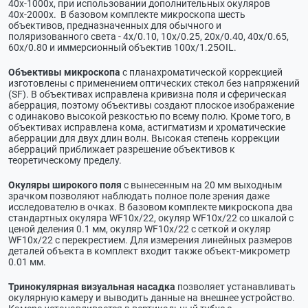
40х-1000х, при использовании дополнительных окуляров
40х-2000х. В базовом комплекте микроскопа шесть
объективов, предназначенных для обычного и
поляризованного света - 4x/0.10, 10x/0.25, 20х/0.40, 40x/0.65,
60x/0.80 и иммерсионный объектив 100х/1.25OIL.
Объективы микроскопа
с планахроматической коррекцией
изготовлены с применением оптических стекол без напряжений
(SF). В объективах исправлена кривизна поля и сферическая
аберрация, поэтому объективы создают плоское изображение
с одинаково высокой резкостью по всему полю. Кроме того, в
объективах исправлена кома, астигматизм и хроматические
аберрации для двух длин волн. Высокая степень коррекции
аберраций приближает разрешение объективов к
теоретическому пределу.
Окуляры широкого поля
с вынесенным на 20 мм выходным
зрачком позволяют наблюдать полное поле зрения даже
исследователю в очках. В базовом комплекте микроскопа два
стандартных окуляра WF10х/22, окуляр WF10х/22 со шкалой с
ценой деления 0.1 мм, окуляр WF10х/22 с сеткой и окуляр
WF10х/22 с перекрестием. Для измерения линейных размеров
деталей объекта в комплект входит также объект-микрометр
0.01 мм.
Тринокулярная визуальная насадка
позволяет устанавливать
окулярную камеру и выводить данные на внешнее устройство.