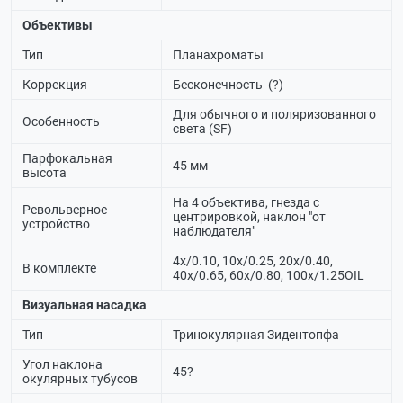
Объективы
Тип
Планахроматы
Коррекция
Бесконечность (?)
Для обычного и поляризованного
Особенность
света (SF)
Парфокальная
45 мм
высота
На 4 объектива, гнезда с
Револьверное
центрировкой, наклон "от
устройство
наблюдателя"
4x/0.10, 10x/0.25, 20х/0.40,
В комплекте
40x/0.65, 60x/0.80, 100х/1.25OIL
Визуальная насадка
Тип
Тринокулярная Зидентопфа
Угол наклона
45?
окулярных тубусов