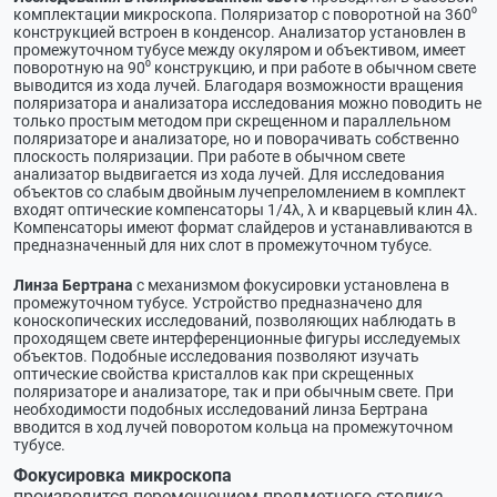
комплектации микроскопа. Поляризатор с поворотной на 360⁰
конструкцией встроен в конденсор. Анализатор установлен в
промежуточном тубусе между окуляром и объективом, имеет
поворотную на 90⁰ конструкцию, и при работе в обычном свете
выводится из хода лучей. Благодаря возможности вращения
поляризатора и анализатора исследования можно поводить не
только простым методом при скрещенном и параллельном
поляризаторе и анализаторе, но и поворачивать собственно
плоскость поляризации. При работе в обычном свете
анализатор выдвигается из хода лучей. Для исследования
объектов со слабым двойным лучепреломлением в комплект
входят оптические компенсаторы 1/4λ, λ и кварцевый клин 4λ.
Компенсаторы имеют формат слайдеров и устанавливаются в
предназначенный для них слот в промежуточном тубусе.
Линза Бертрана
с механизмом фокусировки установлена в
промежуточном тубусе. Устройство предназначено для
коноскопических исследований, позволяющих наблюдать в
проходящем свете интерференционные фигуры исследуемых
объектов. Подобные исследования позволяют изучать
оптические свойства кристаллов как при скрещенных
поляризаторе и анализаторе, так и при обычным свете. При
необходимости подобных исследований линза Бертрана
вводится в ход лучей поворотом кольца на промежуточном
тубусе.
Фокусировка микроскопа
производится перемещением предметного столика.