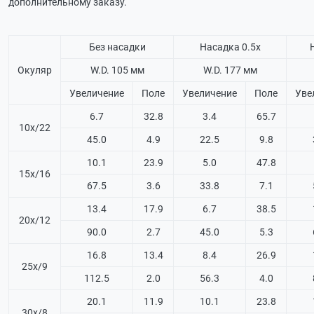
дополнительному заказу.
Без насадки
Насадка 0.5х
Окуляр
W.D. 105 мм
W.D. 177 мм
Увеличение
Поле
Увеличение
Поле
Уве
6.7
32.8
3.4
65.7
10х/22
45.0
4.9
22.5
9.8
10.1
23.9
5.0
47.8
15х/16
67.5
3.6
33.8
7.1
13.4
17.9
6.7
38.5
20х/12
90.0
2.7
45.0
5.3
16.8
13.4
8.4
26.9
25х/9
112.5
2.0
56.3
4.0
20.1
11.9
10.1
23.8
30х/8