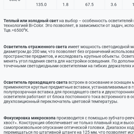
135.0
1.8
67.5
3.6
Теплый или холодный свет
на выбор – особенность осветителей
технологией Bi-Color. Это позволяет, в зависимости от задач, ис
Тцв.=6500⁰К.
Осветитель отраженного света
имеет мощность светодиодной ма
диаметром до 200 мм, что позволяет без ограничений использов
пространстве предметов, и исследовать крупные объекты. Осве
менять угол падения света для настройки освещения. По допол
точечными светодиодными осветителями на гибких держателях и
Осветитель проходящего света
встроен в основание и оснащен 
применяются круглые предметные вставки, устанавливаемые в г
полупрозрачная вставка для проходящего света и двухсторонняя
осветителя работают от блока постоянного тока встроенного в 
двухпозиционный переключатель цветовой температуры.
Фокусировка микроскопа
производится с помощью зубчато-рее
хвост». Конструкция обеспечивает не только плавный ход и выс
самопроизвольное опускание оптической головки. Диапазон ход
перемещаться по штативной штанге на 125 мм, что позволяет и