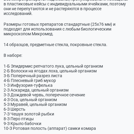
в пластиковые кейсы с индивидуальными ячейками, поэтому
они не перепутаются и не растеряются в процессе
исследований.
Размеры готовых препаратов стандартные (25х76 мм) и
подходят для использования с любым биологическим
микроскопом Микромед.
14 образцов, предметные стекла, покровные стекла.
В наборе:
1-Б Эпидермис репчатого лука, цельный организм
2-Б Волоски на ягодах лоха, цельный организм
3-Б Поперечный разрез листа
4-Б Плесневый гриб мукор
1-З Инфузория-туфелька
2-З Аскарида, цельный организм
3-З Дождевой червь, поперечное сечение
4-З Оса, цельный организм
5-З Муравей, цельный организм
6-З Шерсть
7-З Чешуя золотой рыбки
8-З Перо птицы
9-З Крыло бабочки
10-З Ротовая полость (аппарат) самки комара