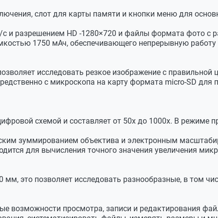
включения, слот для карты памяти и кнопки меню для осно
к/с и разрешением HD -1280×720 и файлы формата фото с 
 емкостью 1750 мАч, обеспечивающего непрерывную работу 
 позволяет исследовать резкое изображение с правильно
редственно с микроскопа на карту формата micro-SD для 
цифровой схемой и составляет от 50х до 1000х. В режиме
ческим зуммированием объектива и электронным масштаб
годится для вычисления точного значения увеличения мик
40 мм, это позволяет исследовать разнообразные, в том ч
е возможности просмотра, записи и редактирования файло