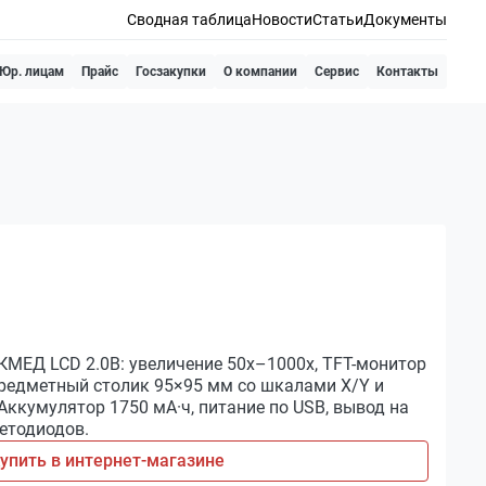
Сводная таблица
Новости
Статьи
Документы
Юр. лицам
Прайс
Госзакупки
О компании
Сервис
Контакты
ЕД LCD 2.0B: увеличение 50х–1000х, TFT-монитор
 Предметный столик 95×95 мм со шкалами X/Y и
Аккумулятор 1750 мА·ч, питание по USB, вывод на
ветодиодов.
упить в интернет-магазине