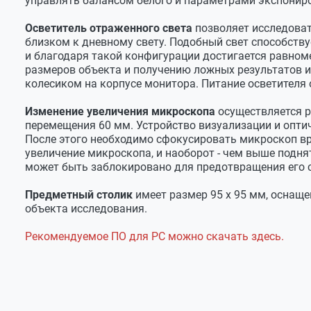
управлять балансом белого и параметрами экспониро
Осветитель отраженного света
позволяет исследоват
близком к дневному свету. Подобный свет способств
и благодаря такой конфигурации достигается равно
размеров объекта и получению ложных результатов и
колесиком на корпусе монитора. Питание осветителя 
Изменение увеличения микроскопа
осуществляется р
перемещения 60 мм. Устройство визуализации и опти
После этого необходимо сфокусировать микроскоп вр
увеличение микроскопа, и наоборот - чем выше подн
может быть заблокировано для предотвращения его 
Предметный столик
имеет размер 95 х 95 мм, оснащ
объекта исследования.
Рекомендуемое ПО для РС можно скачать здесь.