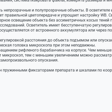
вания, систематизировать файлы, измерять размеры и мно
ь непрозрачные и полупрозрачные объекты. В осветителе 
ует правильной цветопередаче и упрощает настройку WB. 
мерное освещение объекта без ассиметричных косых теней
сследований. Осветитель имеет бесступенчатую регулиров
осуществляется от встроенного аккумулятора или через по
егулировкой расстояния до объекта подъемом или опуска
ческая головка микроскопа при этом неподвижны.
ащением рифленого барабанчика на корпусе. Чем меньше 
ят микроскоп, тем с меньшим увеличением можно рассмат
самопроизвольного опускания.
ен пружинными фиксаторами препарата и шкалами по коор