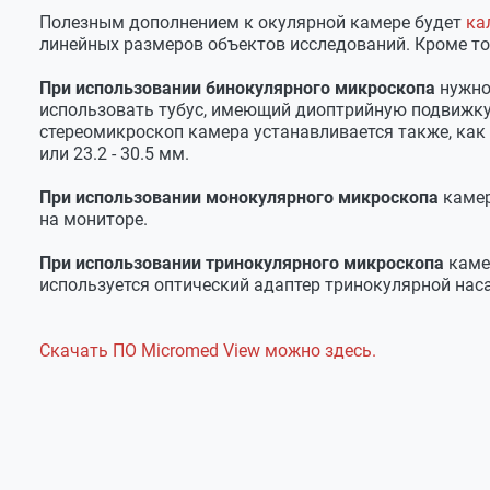
Полезным дополнением к окулярной камере будет
ка
Размер в упаковке
185х165х45 мм
линейных размеров объектов исследований. Кроме то
Вес камеры
75 г
При использовании бинокулярного микроскопа
нужно 
Вес с упаковкой
180 г
использовать тубус, имеющий диоптрийную подвижку,
стереомикроскоп камера устанавливается также, как и
или 23.2 - 30.5 мм.
При использовании монокулярного микроскопа
камер
на мониторе.
При использовании тринокулярного микроскопа
камер
используется оптический адаптер тринокулярной наса
Скачать ПО Micromed View можно здесь.