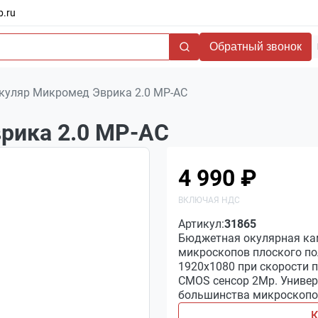
b.ru
Обратный звонок
куляр Микромед Эврика 2.0 MP-AC
рика 2.0 MP-AC
4 990 ₽
Артикул:
31865
Бюджетная окулярная ка
микроскопов плоского по
1920x1080 при скорости п
CMOS сенсор 2Мр. Универ
большинства микроскопов
К