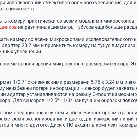
ри использовании объективов большого увеличения, для и
ажением света.
ть камеру практически со всеми моделями микроскопов – 
одников
на различные диаметры тубусов еще больше расш
ращающийся затвор)
ать камеру со всеми микроскопами исследовательского к
ь адаптер 23.2 мм и привинтить камеру на тубус визуализ
ичных увеличений.
размера поля зрения микроскопа с размером сенсора. Это
ат 1/2.7“ с физическими размерами 5.76 x 3.24 мм и его
му неизбежны потери информации – сенсор будет захваты
кий адаптер устанавливаются на резьбу С-mount камеры и
сора. Для сенсоров 1/2.5“ - 1/3“ наилучшим образом подх
0 и выше
вом операционных систем и обеспечивает просмотр, запи
метрами экспонирования и цвета, для измерений линий, м
ов и много другого. Диск с ПО входит в комплект камеры