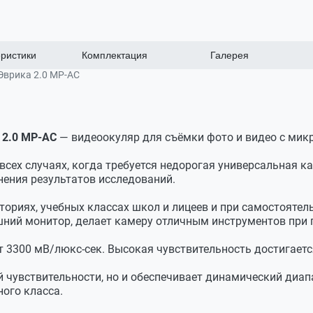
ристики
Комплектация
Галерея
врика 2.0 MP-AC
3300 мВ/люкс-сек
B2.0
 2.0 MP-AC
— видеоокуляр для съёмки фото и видео с мик
йера
в
всех случаях, когда требуется недорогая универсальная к
ения результатов исследований.
ториях, учебных классах школ и лицеев и при самостояте
х систем
шний монитор, делает камеру отличным инструментов при 
зличных увеличений
т 3300 мВ/люкс-сек. Высокая чувствительность достигает
ой чувствительности, но и обеспечивает динамический диап
ого класса.