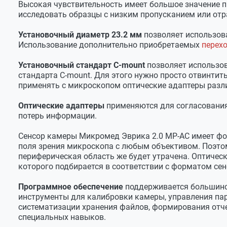
Высокая чувствительность имеет большое значение п
Динамический диапазон
69 дБ
исследовать образцы с низким пропусканием или отр
Отношение сигнал/шум
39 дБ
Установочный диаметр 23.2 мм
позволяет использова
Развертка
Прогрессивная
Использование дополнительно приобретаемых
перех
Тип затвора
ERS (электронный в
Установочный стандарт С-mount
позволяет использов
стандарта С-mount. Для этого нужно просто отвинтит
Чувствительность (550 нм)
3300 мВ/люкс-сек
применять с микроскопом оптические адаптеры разл
Спектральный диапазон
380-650 нм
Оптические адаптеры
применяются для согласования 
Интерфейс подключения
USB2.0
потерь информации.
Установочный диаметр
23.2 мм / C-mount
Сенсор камеры Микромед Эврика 2.0 MP-AC имеет форм
Оптический адаптер C-mount
Дополнительно
поля зрения микроскопа с любым объективом. Поэто
периферическая область же будет утрачена. Оптичес
Программное обеспечение
Micromed View
которого подбирается в соответствии с форматом сен
Операционная система
Windows 7, Windows 1
Программное обеспечение
поддерживается большинст
Питание
5В, через порт USB2.0
инструменты для калибровки камеры, управления пара
систематизации хранения файлов, формирования отчет
Рабочий диапазон температур
5…40?С
специальных навыков.
Рабочий диапазон отн. влажности
20…90%