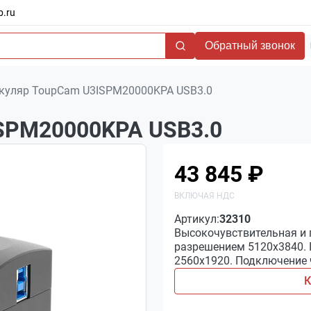
b.ru
Обратный звонок
куляр ToupCam U3ISPM20000KPA USB3.0
SPM20000KPA USB3.0
43 845 ₽
Артикул:
32310
Высокочувствительная и
разрешением 5120х3840. 
2560х1920. Подключение ч
К