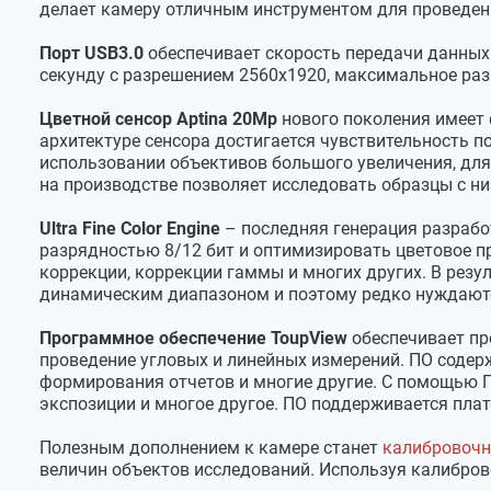
делает камеру отличным инструментом для проведен
Разрешение
Порт USB3.0
обеспечивает скорость передачи данных 
Разрешение фото
5120?3840
секунду с разрешением 2560х1920, максимальное раз
Разрешение видео (17.8 к/с)
5120?3840
Цветной сенсор Aptina 20Мр
нового поколения имеет 
Разрешение видео (60 к/с)
2560?1920
архитектуре сенсора достигается чувствительность п
использовании объективов большого увеличения, для
Изображение
на производстве позволяет исследовать образцы с н
ИК-фильтр
Есть
Ultra Fine Color Engine
– последняя генерация разрабо
Спектральный диапазон
380-650 нм
разрядностью 8/12 бит и оптимизировать цветовое пр
коррекции, коррекции гаммы и многих других. В рез
Тип развертки
Прогрессивная
динамическим диапазоном и поэтому редко нуждаютс
Тип затвора
ERS (электронны
Программное обеспечение ToupView
обеспечивает пр
Разрядность RAW
8/12 бит
проведение угловых и линейных измерений. ПО содер
формирования отчетов и многие другие. С помощью 
Технология Ultra Fine Color Engine
Есть
экспозиции и многое другое. ПО поддерживается плат
Развертка
прогрессивная
Полезным дополнением к камере станет
калибровочн
Чувствительность (квантовый выход)
8.4 кэ/лк·с
величин объектов исследований. Используя калибро
Программные возможности