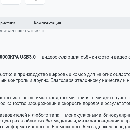
ристики
Комплектация
3ISPM20000KPA USB3.0
ах в секунду
м
0000KPA USB3.0
— видеоокуляр для съёмки фото и видео 
 Байера
унду
ботке и производстве цифровых камер для многих областей
 мм)
й контроль и других. Благодаря эталонному качеству и н
поле и в металлографии
х систем
ветствии с высокими стандартами, принятыми для научног
т C-mount
кое качество изображений и скорость передачи результато
изводителей и любого типа – монокулярными, бинокуляр
х центрах в областях биомедицины, материаловедении в п
и с информативностью. Возможность без задержек переда