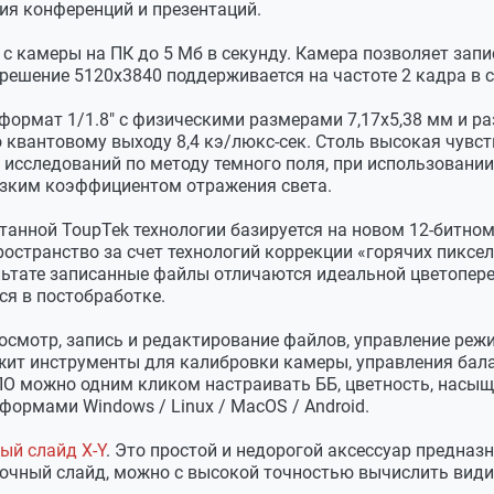
ия конференций и презентаций.
с камеры на ПК до 5 Мб в секунду. Камера позволяет запи
решение 5120х3840 поддерживается на частоте 2 кадра в с
формат 1/1.8" с физическими размерами 7,17х5,38 мм и ра
о квантовому выходу 8,4 кэ/люкс-сек. Столь высокая чув
 исследований по методу темного поля, при использовани
изким коэффициентом отражения света.
танной ToupTek технологии базируется на новом 12-битно
остранство за счет технологий коррекции «горячих пиксел
ультате записанные файлы отличаются идеальной цветопе
я в постобработке.
й вращающийся затвор)
осмотр, запись и редактирование файлов, управление ре
жит инструменты для калибровки камеры, управления бала
ПО можно одним кликом настраивать ББ, цветность, насы
формами Windows / Linux / МacOS / Android.
ый слайд X-Y
. Это простой и недорогой аксессуар предна
вочный слайд, можно с высокой точностью вычислить види