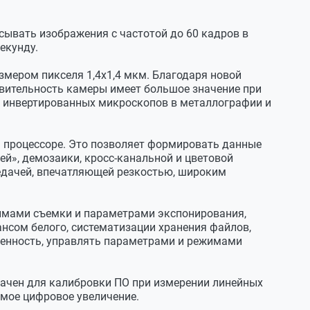
сывать изображения с частотой до 60 кадров в
екунду.
змером пикселя 1,4х1,4 мкм. Благодаря новой
ствительность камеры имеет большое значение при
и инвертированных микроскопов в металлографии и
м процессоре. Это позволяет формировать данные
ей», демозаики, кросс-канальной и цветовой
редачей, впечатляющей резкостью, широким
жимами съемки и параметрами экспонирования,
нсом белого, систематизации хранения файлов,
щенность, управлять параметрами и режимами
значен для калибровки ПО при измерении линейных
мое цифровое увеличение.