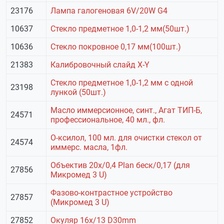
23176
Лампа галогеновая 6V/20W G4
10637
Стекло предметное 1,0-1,2 мм(50шт.)
10636
Стекло покровное 0,17 мм(100шт.)
21383
Калибровочный слайд X-Y
Стекло предметное 1,0-1,2 мм с одной
23198
лункой (50шт.)
Масло иммерсионное, синт., Агат ТИП-Б,
24571
профессиональное, 40 мл., фл.
О-ксилол, 100 мл. для очистки стекол от
24574
иммерс. масла, 1фл.
Объектив 20х/0,4 Plan беск/0,17 (для
27856
Микромед 3 U)
Фазово-контрастное устройство
27857
(Микромед 3 U)
27852
Окуляр 16х/13 D30mm