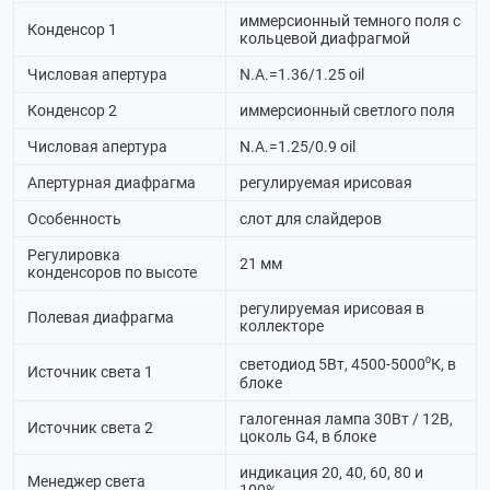
иммерсионный темного поля с
Конденсор 1
кольцевой диафрагмой
Числовая апертура
N.A.=1.36/1.25 oil
Конденсор 2
иммерсионный светлого поля
Числовая апертура
N.A.=1.25/0.9 oil
Апертурная диафрагма
регулируемая ирисовая
Особенность
слот для слайдеров
Регулировка
21 мм
конденсоров по высоте
регулируемая ирисовая в
Полевая диафрагма
коллекторе
светодиод 5Вт, 4500-5000⁰К, в
Источник света 1
блоке
галогенная лампа 30Вт / 12В,
Источник света 2
цоколь G4, в блоке
индикация 20, 40, 60, 80 и
Менеджер света