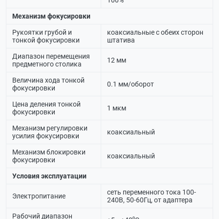
100%
Механизм фокусировки
Рукоятки грубой и
коаксиальные с обеих сторон
тонкой фокусировки
штатива
Диапазон перемещения
12 мм
предметного столика
Величина хода тонкой
0.1 мм/оборот
фокусировки
Цена деления тонкой
1 мкм
фокусировки
Механизм регулировки
коаксиальный
усилия фокусировки
Механизм блокировки
коаксиальный
фокусировки
Условия эксплуатации
сеть переменного тока 100-
Электропитание
240В, 50-60Гц, от адаптера
Рабочий диапазон