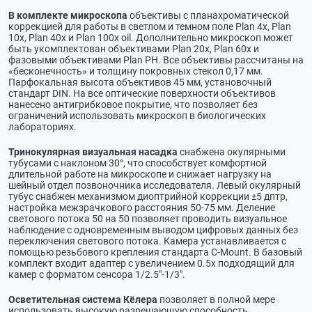
В комплекте микроскопа
объективы с планахроматической
коррекцией для работы в светлом и темном поле Plan 4х, Plan
10х, Plan 40х и Plan 100х oil. Дополнительно микроскоп может
быть укомплектован объективами Plan 20х, Plan 60х и
фазовыми объективами Plan РН. Все объективы рассчитаны на
«бесконечность» и толщину покровных стекол 0,17 мм.
Парфокальная высота объективов 45 мм, установочный
стандарт DIN. На все оптические поверхности объективов
нанесено антигрибковое покрытие, что позволяет без
ограничений использовать микроскоп в биологических
лабораториях.
Тринокулярная визуальная насадка
снабжена окулярными
тубусами с наклоном 30°, что способствует комфортной
длительной работе на микроскопе и снижает нагрузку на
шейный отдел позвоночника исследователя. Левый окулярный
тубус снабжен механизмом диоптрийной коррекции ±5 дптр,
настройка межзрачкового расстояния 50-75 мм. Деление
светового потока 50 на 50 позволяет проводить визуальное
наблюдение с одновременным выводом цифровых данных без
переключения светового потока. Камера устанавливается с
помощью резьбового крепления стандарта C-Mount. В базовый
комплект входит адаптер с увеличением 0.5х подходящий для
камер с форматом сенсора 1/2.5"-1/3".
Осветительная система Кёлера
позволяет в полной мере
использовать высокую разрешающую способность