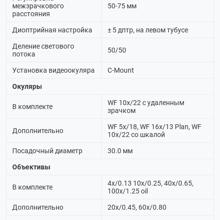
межзрачкового
50-75 мм
расстояния
Диоптрийная настройка
± 5 дптр, на левом тубусе
Деление светового
50/50
потока
Установка видеоокуляра
C-Mount
Окуляры
WF 10х/22 с удаленным
В комплекте
зрачком
WF 5х/18, WF 16х/13 Plan, WF
Дополнительно
10х/22 со шкалой
Посадочный диаметр
30.0 мм
Объективы
4x/0.13 10x/0.25, 40x/0.65,
В комплекте
100x/1.25 oil
Дополнительно
20x/0.45, 60х/0.80