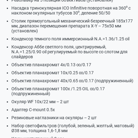
Револьвер на 5 позиций объективов (установлен)
Насадка тринокулярная ICO Infinitive поворотная на 360⁰ с
наклоном окулярных тубусов 30⁰, деление 50/50
Столик прямоугольный механический безреечный 185х177
мм, диапазон перемещения препарата X-Y – 75х50 мм
(установлен)
Конденсор темного поля иммерсионный N.А.=1.36/1.25 oil
Конденсор Аббе светлого поля, центрируемый,
N.А.=1.25/0.90 oil регулируемый по высоте со слотом для
слайдеров
Объектив планахромат 4х/0.13 ∞/0.17
Объектив планахромат 10х/0.25 ∞/0.17
Объектив планахромат 40х/0.65 ∞/0.17 (подпружиненный)
Объектив планахромат 100х /1.25 OIL ∞/0.17
(подпружиненный)
Окуляр WF 10х/22 мм – 2 шт
Адаптер С-mount 0.5х
Резиновые наглазники на окуляры – 2 шт
Набор светофильтров (голубой, зеленый, желтый, матовый)
Ø38 мм, толщина 1,6-1,8 мм