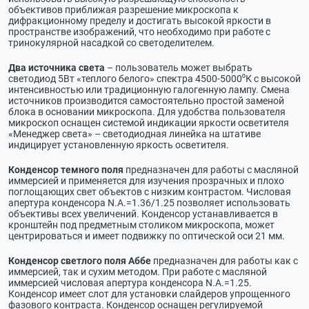
объективов приближая разрешение микроскопа к
дифракционному пределу и достигать высокой яркости в
пространстве изображений, что необходимо при работе с
тринокулярной насадкой со светоделителем.
Два источника света
– пользователь может выбрать
светодиод 5Вт «теплого белого» спектра 4500-5000⁰К с высокой
интенсивностью или традиционную галогенную лампу. Смена
источников производится самостоятельно простой заменой
блока в основании микроскопа. Для удобства пользователя
микроскоп оснащен системой индикации яркости осветителя
«Менеджер света» – светодиодная линейка на штативе
индицирует установленную яркость осветителя.
Конденсор темного поля
предназначен для работы с масляной
иммерсией и применяется для изучения прозрачных и плохо
поглощающих свет объектов с низким контрастом. Числовая
апертура конденсора N.A.=1.36/1.25 позволяет использовать
объективы всех увеличений. Конденсор устанавливается в
кронштейн под предметным столиком микроскопа, может
центрироваться и имеет подвижку по оптической оси 21 мм.
Конденсор светлого поля Аббе
предназначен для работы как с
иммерсией, так и сухим методом. При работе с масляной
иммерсией числовая апертура конденсора N.A.=1.25.
Конденсор имеет слот для установки слайдеров упрощенного
фазового контраста. Конденсор оснащен регулируемой