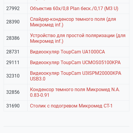
27992
Объектив 60х/0,8 Plan беск./0,17 (М3 U)
Слайдер-конденсор темного поля (для
28390
Микромед inf.)
Устройство для простой поляризации (для
28386
Микромед inf.)
28731
Видеоокуляр ToupCam UA1000CA
29111
Видеоокуляр ToupCam UCMOS05100KPA
Видеоокуляр ToupCam U3ISPM20000KPA
32310
USB3.0
Конденсор темного поля Микромед N.A.
32856
0.83-0.91
31690
Столик с подогревом Микромед СТ-1