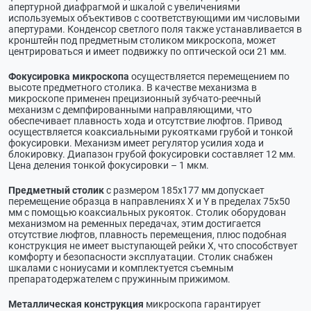
апертурной диафрагмой и шкалой с увеличениями
используемых объективов с соответствующими им числовыми
апертурами. Конденсор светлого поля также устанавливается в
кронштейн под предметным столиком микроскопа, может
центрироваться и имеет подвижку по оптической оси 21 мм.
Фокусировка микроскопа
осуществляется перемещением по
высоте предметного столика. В качестве механизма в
микроскопе применен прецизионный зубчато-реечный
механизм с демпфированными направляющими, что
обеспечивает плавность хода и отсутствие люфтов. Привод
осуществляется коаксиальными рукоятками грубой и тонкой
фокусировки. Механизм имеет регулятор усилия хода и
блокировку. Диапазон грубой фокусировки составляет 12 мм.
Цена деления тонкой фокусировки – 1 мкм.
Предметный столик
с размером 185х177 мм допускает
перемещение образца в направлениях X и Y в пределах 75x50
мм с помощью коаксиальных рукояток. Столик оборудован
механизмом на ременных передачах, этим достигается
отсутствие люфтов, плавность перемещения, плюс подобная
конструкция не имеет выступающей рейки Х, что способствует
комфорту и безопасности эксплуатации. Столик снабжен
шкалами с нониусами и комплектуется съемным
препаратодержателем с пружинным прижимом.
Металлическая конструкция
микроскопа гарантирует