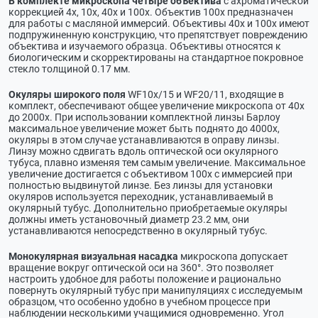
В комплекте микроскопа четыре объектива
с ахроматической
коррекцией 4x, 10x, 40x и 100х. Объектив 100х предназначен
для работы с масляной иммерсий. Объективы 40x и 100х имеют
подпружиненную конструкцию, что препятствует повреждению
объектива и изучаемого образца. Объективы относятся к
биологическим и скорректированы на стандартное покровное
стекло толщиной 0.17 мм.
Окуляры широкого поля
WF10х/15 и WF20/11, входящие в
комплект, обеспечивают общее увеличение микроскопа от 40х
до 2000х. При использовании комплектной линзы Барлоу
максимальное увеличение может быть поднято до 4000х,
окуляры в этом случае устанавливаются в оправу линзы.
Линзу можно сдвигать вдоль оптической оси окулярного
тубуса, плавно изменяя тем самым увеличение. Максимальное
увеличение достигается с объективом 100х с иммерсией при
полностью выдвинутой линзе. Без линзы для установки
окуляров используется переходник, устанавливаемый в
окулярный тубус. Дополнительно приобретаемые окуляры
должны иметь установочный диаметр 23.2 мм, они
устанавливаются непосредственно в окулярный тубус.
Монокулярная визуальная насадка
микроскопа допускает
вращение вокруг оптической оси на 360°. Это позволяет
настроить удобное для работы положение и рационально
повернуть окулярный тубус при манипуляциях с исследуемым
образцом, что особенно удобно в учебном процессе при
наблюдении несколькими учащимися одновременно. Угол