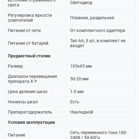
Источник отраженного
Светодиод
света
Регулировка яркости
Плавная, раздельная
осветителей
Питание от сети
От комплектного адаптера
Тип АА, 3 шт, в комплект не
Питание от батарей
входят
Предметный столик
Размер
105х95 мм
Диапазон перемещения
50-20 мм
препарата X-Y
Цена деления шкал
1.0 мм
Нониусы шкал
Есть
Препаратодержатель
Накладной
Условия эксплуатации
Cеть переменного тока 100-
Питание
240В / 50-60Гц