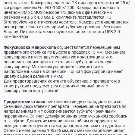
результатов. Камера передает на ПК видеоряд с частотой 25 к/
с и разрешением Full HD -1600×1200. Камера построена на
цветном 2Мр CMOS сенсоре 1/3 дюйма с физическими
размерами 3.5 х 4.8 мм. В комплекте поставляется ПО
StrangeView на оптическом носителе. Камера устанавливается
непосредственно в окулярный тубус микроскопа, без линзы
Барлоу. Питание камеры осуществляется от порта USB 2.0
компьютера.
Фокусировка микроскопа
осуществляется перемещением
предметного столика по высоте в пределах 13 мм. Механизм
фокусировки имеет двуступенчатую конструкцию, что
позволяет производить не только грубую, но и тонкую
фокусировку. Механизм управляется рукоятками,
расположенными на общей оси. Тонкая фокусировка имеет
шкалу с ценой деления 1 мкм.
Для предотвращения контакта объектива с препаратом в
конструкции предусмотрен ограничительный винт с
фиксирующей контргайкой.
Предметный столик
- механический двухкоординатный со
съемным держателем препарата. Перемещение препарата по
направлениям X и Y обеспечивается зубчато - реечными
передачами. За счет демпфирования реек механизм свободен
от люфтов. Движение механизма по обеим координатам
осуществляется рукоятками, расположенными на одной оси.
Столик имеет размер 105х95 мм, его механизм обеспечивает