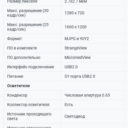
Размер пикселя
2.7х2.7 мкм
Макс. разрешение (30
1280 х 720
кадр/сек)
Макс. разрешение (25
1600 х 1200
кадр/сек)
Формат
MJPG и YUY2
ПО в комплекте
StrangeView
ПО дополнтельно
MicromedView
Интерфейс подключения
USB2.0
Питание
От порта USB2.0
Осветители
Конденсор
Числовая апертура 0.65
Коллектор осветителя
Есть
Источник проходящего
Светодиод
света