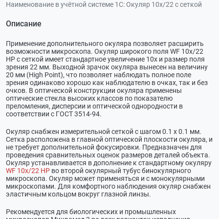
Наименование в учётной системе 1С:
Окуляр 10х/22 с сеткой
Описание
Применение дополнительного окуляра позволяет расширить
возможности микроскопа. Окуляр широкого поля WF 10x/22
HP с сеткой имеет стандартное увеличение 10х и размер поля
зрения 22 мм. Выходной зрачок окуляра вынесен на величину
20 мм (High Point), что позволяет наблюдать полное поле
зрения одинаково хорошо как наблюдателю в очках, так и без
очков. В оптической конструкции окуляра применены
оптические стекла высоких классов по показателю
преломления, дисперсии и оптической однородности в
соответствии с ГОСТ 3514-94.
Окуляр снабжен измерительной сеткой с шагом 0.1 х 0.1 мм.
Сетка расположена в главной оптической плоскости окуляра, и
не требует дополнительной фокусировки. Предназначен для
проведения сравнительных оценок размеров деталей объекта.
Окуляр устанавливается в дополнение к стандартному окуляру
WF 10x/22 HP
во второй окулярный тубус бинокулярного
микроскопа. Окуляр может применяться и с монокулярными
микроскопами. Для комфортного наблюдения окуляр снабжен
эластичным кольцом вокруг глазной линзы.
Рекомендуется для биологических и промышленных