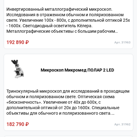
Инвертированный металлографический микроскоп.
Исследования в отраженном обычном и поляризованном
свете. Увеличение 100х - 800х, с дополнительной оптикой 25х
- 1600х. Светодиодный осветитель Кёлера.
Металлографические объективы с большим рабочим
расстоянием. Тринокулярная визуальная насадка.
192 890 ₽
Револьверное устройство на 5 объективов.
Арт. 31963
Микроскоп Микромед ПОЛАР 2 LED
Тринокулярный микроскоп для исследований в проходящем
обычном и поляризованном свете. Оптическая схема
«бесконечность». Увеличение от 40х до 600х, с
дополнительной оптикой от 20х до 1600х. Специальные
объективы для обычного и поляризованного света.
Револьвер на 4 объектива. Круглый поворотный
182 790 ₽
предметный столик с центрировкой.
Арт. 31962