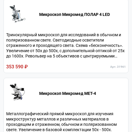
Микроскоп Микромед ПОЛАР 4 LED
Тринокулярный микроскоп для исследований в обычном и
поляризованном свете. Светодиодные осветители
отраженного и проходящего света. Схема «бесконечность».
Увеличение от 50х до 500х, с дополнительной оптикой от 25х
до 1600х. Револьвер на 5 объективов с центрируемыми
гнездами. Линза Бертрана с фокусировкой. Круглый
353 590 ₽
поворотный столик с накладным препаратоводителем.
Арт. 31961
Микроскоп Микромед МЕТ-4
Металлографический прямой микроскоп для изучения
микроструктур металлов и различных материалов в
проходящем и отраженном, обычном и поляризованном
свете. Увеличение в базовой комплектации 50х - 500х.