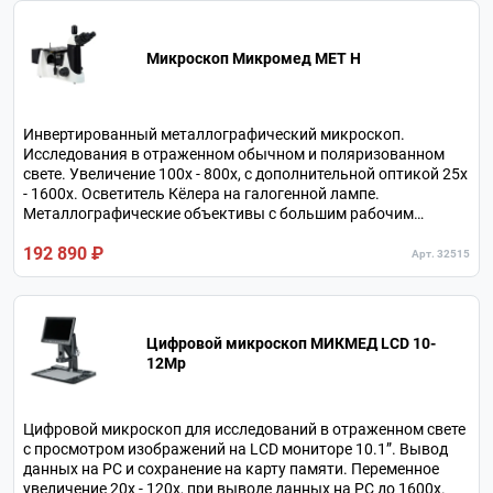
Микроскоп Микромед МЕТ H
Инвертированный металлографический микроскоп.
Исследования в отраженном обычном и поляризованном
свете. Увеличение 100х - 800х, с дополнительной оптикой 25х
- 1600х. Осветитель Кёлера на галогенной лампе.
Металлографические объективы с большим рабочим
расстоянием. Тринокулярная визуальная насадка.
192 890 ₽
Револьверное устройство на 5 объективов.
Арт. 32515
Цифровой микроскоп МИКМЕД LCD 10-
12Mp
Цифровой микроскоп для исследований в отраженном свете
с просмотром изображений на LCD мониторе 10.1”. Вывод
данных на РС и сохранение на карту памяти. Переменное
увеличение 20х - 120х, при выводе данных на РС до 1600х.