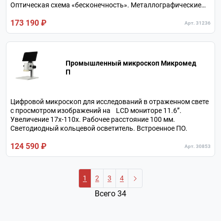
Оптическая схема «бесконечность». Металлографические
объективы c большим рабочим расстоянием.
173 190 ₽
Тринокулярная визуальная насадка.
Арт. 31236
Промышленный микроскоп Микромед
П
Цифровой микроскоп для исследований в отраженном свете
с просмотром изображений на LCD мониторе 11.6”.
Увеличение 17х-110х. Рабочее расстояние 100 мм.
Светодиодный кольцевой осветитель. Встроенное ПО.
124 590 ₽
Арт. 30853
1
2
3
4
Всего 34