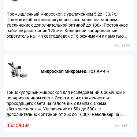
Промышленный микроскоп с увеличением 5.2х - 33.7х.
Прямое изображение, окуляры с исправленным полем.
Увеличение с дополнительной оптикой до 180х. Постоянное
рабочее расстояние 125 мм. Кольцевой зонированный
осветитель на 144 светодиодах с 16 режимами и памятью.
Анатомически адаптируемая визуальная насадка с
Арт. 33368
поворотом и наклоном окулярных тубусов.
Микроскоп Микромед ПОЛАР 4 H
Тринокулярный микроскоп для исследований в обычном и
поляризованном свете. Осветители отраженного и
проходящего света на галогенных лампах. Схема
«бесконечность». Увеличение от 50х до 500х, с
дополнительной оптикой от 25х до 1600х. Револьвер на 5
объективов с центрируемыми гнездами. Линза Бертрана с
353 590 ₽
фокусировкой. Круглый поворотный столик с накладным
Арт. 32514
препаратоводителем.