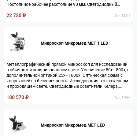
Постоянное рабочее расстояние 90 мм. Светодиодный
кольцевой осветитель. Питание от встроенного
22 720 ₽
аккумулятора.
Арт. 32216
Микроскоп Микромед МЕТ 1 LED
Металлографический прямой микроскоп для исследований
в обычном и поляризованном свете. Увеличение 50х - 800х, с
дополнительной оптикой 25х - 1600х. Оптическая схема с
коррекцией на бесконечность. Исследования в отраженном
и проходящем свете. Светодиодные осветители Кёлера.
Револьвер на 5 объективов.
180 570 ₽
Арт. 31964
Микроскоп Микромед МЕТ LED