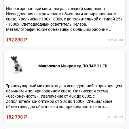
Инвертированный металлографический микроскоп.
Исследования в отраженном обычном и поляризованном
свете. Увеличение 100х - 800х, с дополнительной оптикой 25х
- 1600х. Светодиодный осветитель Кёлера.
Металлографические объективы с большим рабочим
расстоянием. Тринокулярная визуальная насадка.
192 890 ₽
Револьверное устройство на 5 объективов.
Арт. 31963
Микроскоп Микромед ПОЛАР 2 LED
Тринокулярный микроскоп для исследований в проходящем
обычном и поляризованном свете. Оптическая схема
«бесконечность». Увеличение от 40х до 600х, с
дополнительной оптикой от 20х до 1600х. Специальные
объективы для обычного и поляризованного света.
Револьвер на 4 объектива. Круглый поворотный
182 790 ₽
предметный столик с центрировкой.
Арт. 31962