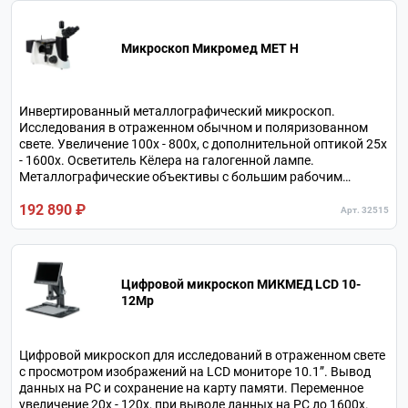
Микроскоп Микромед МЕТ H
Инвертированный металлографический микроскоп.
Исследования в отраженном обычном и поляризованном
свете. Увеличение 100х - 800х, с дополнительной оптикой 25х
- 1600х. Осветитель Кёлера на галогенной лампе.
Металлографические объективы с большим рабочим
расстоянием. Тринокулярная визуальная насадка.
192 890 ₽
Револьверное устройство на 5 объективов.
Арт. 32515
Цифровой микроскоп МИКМЕД LCD 10-
12Mp
Цифровой микроскоп для исследований в отраженном свете
с просмотром изображений на LCD мониторе 10.1”. Вывод
данных на РС и сохранение на карту памяти. Переменное
увеличение 20х - 120х, при выводе данных на РС до 1600х.