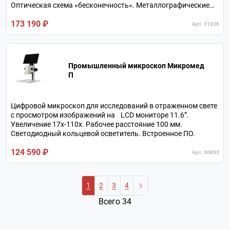
Оптическая схема «бесконечность». Металлографические
объективы c большим рабочим расстоянием.
173 190 ₽
Тринокулярная визуальная насадка.
Арт. 31236
Промышленный микроскоп Микромед
П
Цифровой микроскоп для исследований в отраженном свете
с просмотром изображений на LCD мониторе 11.6”.
Увеличение 17х-110х. Рабочее расстояние 100 мм.
Светодиодный кольцевой осветитель. Встроенное ПО.
124 590 ₽
Арт. 30853
1
2
3
4
Всего 34