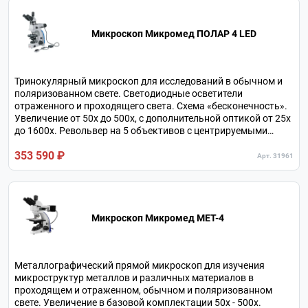
Микроскоп Микромед ПОЛАР 4 LED
Тринокулярный микроскоп для исследований в обычном и
поляризованном свете. Светодиодные осветители
отраженного и проходящего света. Схема «бесконечность».
Увеличение от 50х до 500х, с дополнительной оптикой от 25х
до 1600х. Револьвер на 5 объективов с центрируемыми
гнездами. Линза Бертрана с фокусировкой. Круглый
353 590 ₽
поворотный столик с накладным препаратоводителем.
Арт. 31961
Микроскоп Микромед МЕТ-4
Металлографический прямой микроскоп для изучения
микроструктур металлов и различных материалов в
проходящем и отраженном, обычном и поляризованном
свете. Увеличение в базовой комплектации 50х - 500х.