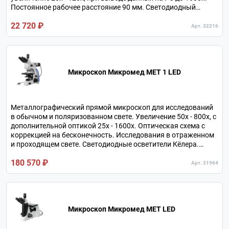
Постоянное рабочее расстояние 90 мм. Светодиодный
кольцевой осветитель. Питание от встроенного
22 720 ₽
аккумулятора.
Арт. 32216
Микроскоп Микромед МЕТ 1 LED
Металлографический прямой микроскоп для исследований
в обычном и поляризованном свете. Увеличение 50х - 800х, с
дополнительной оптикой 25х - 1600х. Оптическая схема с
коррекцией на бесконечность. Исследования в отраженном
и проходящем свете. Светодиодные осветители Кёлера.
Револьвер на 5 объективов.
180 570 ₽
Арт. 31964
Микроскоп Микромед МЕТ LED