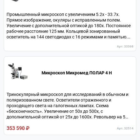
Промышленный микроскоп с увеличением 5.2х - 33.7х.
Прямое изображение, окуляры с исправленным полем.
Увеличение с дополнительной оптикой до 180х. Постоянное
рабочее расстояние 125 мм. Кольцевой зонированный
осветитель на 144 светодиодах с 16 режимами и памятью.
Анатомически адаптируемая визуальная насадка с
Арт. 33368
поворотом и наклоном окулярных тубусов.
Микроскоп Микромед ПОЛАР 4 H
Тринокулярный микроскоп для исследований в обычном и
поляризованном свете. Осветители отраженного и
проходящего света на галогенных лампах. Схема
«бесконечность». Увеличение от 50х до 500х, с
дополнительной оптикой от 25х до 1600х. Револьвер на 5
объективов с центрируемыми гнездами. Линза Бертрана с
353 590 ₽
фокусировкой. Круглый поворотный столик с накладным
Арт. 32514
препаратоводителем.